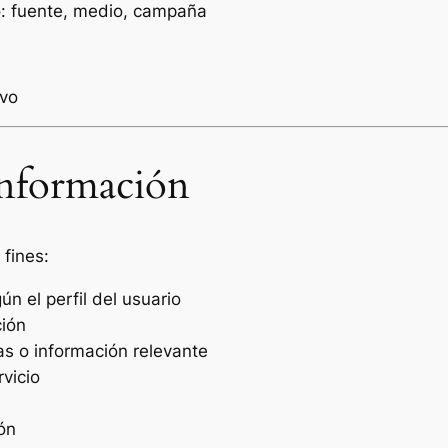
o: fuente, medio, campaña
ivo
 información
 fines:
n el perfil del usuario
ción
as o información relevante
rvicio
ón